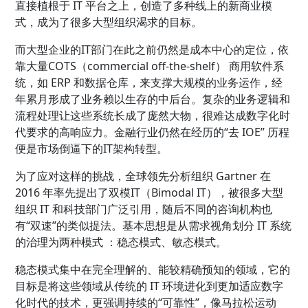
直接植根于 IT 平台之上，创造了多种线上的新商业模
式，成为了很多大型组织渴求的目标。
而大型企业的IT部门在此之前仍然是成本中心的定位，依
靠大量COTS（commercial off-the-shelf） 商用软件系
统，如 ERP 和数据仓库，来支撑大规模的业务运作，经
年累月形成了业务赖以生存的中后台。复杂的业务逻辑和
流程处理让这些系统长成了庞然大物，很难达成数字化时
代要求的高响应力。金融行业仍然在经历的“去 IOE” 历程
便是市场倒逼下的IT架构转型。
为了应对这样的挑战，全球领先分析组织 Gartner 在
2016 年率先提出了双模IT（Bimodal IT），被很多大型
组织 IT 和科技部门广泛引用，随后不同的咨询机构也
有“双速”的类似提法。基本思想是从需求视角划分 IT 系统
的治理为两种模式 ：稳态模式、敏态模式。
稳态模式集中在完全理解的、能较精确预知的领域，它的
目标是将这些领域从传统的 IT 环境进化到更加适应数字
化时代的技术，更强调持续的“可靠性”，像马拉松运动