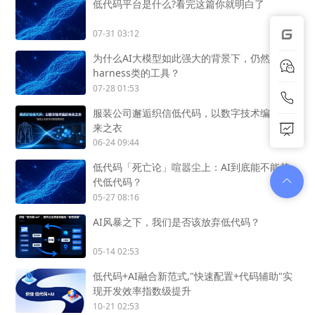
低代码平台是什么?看完这篇你就明白了
07-31 03:12
为什么AI大模型如此强大的背景下，仍然需要
harness类的工具？
07-28 01:53
服装公司邂逅织信低代码，以数字技术编织未
来之衣
06-24 09:44
低代码「死亡论」喧嚣尘上：AI到底能不能替
代低代码？
05-27 08:16
AI风暴之下，我们是否该放弃低代码？
05-14 02:53
低代码+AI融合新范式,"快速配置+代码辅助"实
现开发效率指数级提升
10-21 02:53