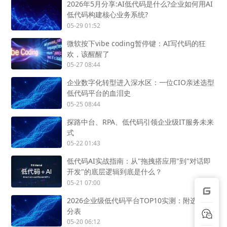
2026年5月分享:AI低代码是什么?企业如何用AI
低代码构建核心业务系统?
05-29 01:52
微软按下vibe coding暂停键：AI写代码的狂
欢，该醒醒了
05-27 08:44
企业数字化转型进入深水区：一位CIO亲述选型
低代码平台的血泪史
05-25 08:44
探路中台、RPA、低代码引领企业级IT服务未来
式
05-22 01:43
低代码AI实战指南：从"拖拽搭应用"到"对话即
开发"的底层逻辑到底是什么？
05-21 07:00
2026企业级低代码平台TOP10实测：附选型评
分表
05-20 06:12