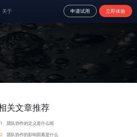
关于
申请试用
立即体验
相关文章推荐
1
团队协作的定义是什么呢
2
团队协作的影响因素是什么