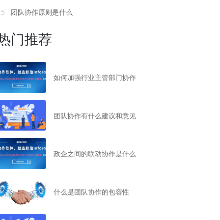
15
团队协作原则是什么
热门推荐
如何加强行业主管部门协作
团队协作有什么建议和意见
政企之间的联动协作是什么
什么是团队协作的包容性