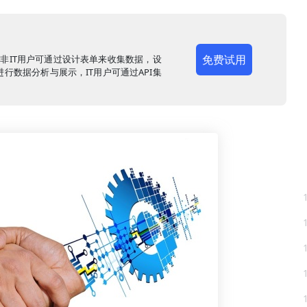
免费试用
，非IT用户可通过设计表单来收集数据，设
行数据分析与展示，IT用户可通过API集