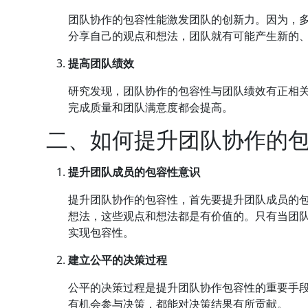
团队协作的包容性能激发团队的创新力。因为，
分享自己的观点和想法，团队就有可能产生新的
提高团队绩效
研究发现，团队协作的包容性与团队绩效有正相
完成质量和团队满意度都会提高。
二、如何提升团队协作的
提升团队成员的包容性意识
提升团队协作的包容性，首先要提升团队成员的
想法，这些观点和想法都是有价值的。只有当团
实现包容性。
建立公平的决策过程
公平的决策过程是提升团队协作包容性的重要手
有机会参与决策，都能对决策结果有所贡献。