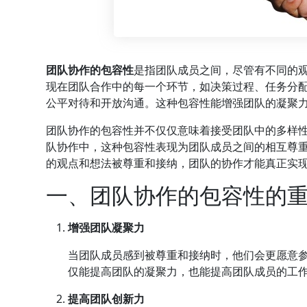
团队协作的包容性
是指团队成员之间，尽管有不同的
现在团队合作中的每一个环节，如决策过程、任务分
公平对待和开放沟通。这种包容性能增强团队的凝聚
团队协作的包容性并不仅仅意味着接受团队中的多样
队协作中，这种包容性表现为团队成员之间的相互尊
的观点和想法被尊重和接纳，团队的协作才能真正实
一、团队协作的包容性的
增强团队凝聚力
当团队成员感到被尊重和接纳时，他们会更愿意
仅能提高团队的凝聚力，也能提高团队成员的工
提高团队创新力