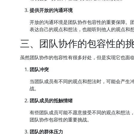
提供开放的沟通环境
开放的沟通环境是团队协作包容性的重要保障。
表达自己的观点和想法，也能听到他人的观点和
三、团队协作的包容性的
虽然团队协作的包容性有很多好处，但是实现它也面
团队冲突
当团队成员有不同的观点和想法时，可能会产生
战。
团队成员的抵触情绪
有些团队成员可能不愿意接受不同的观点和想法
团队协作包容性的重要挑战。
团队的群体压力