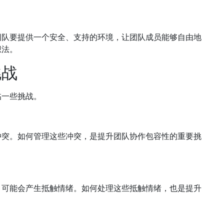
团队要提供一个安全、支持的环境，让团队成员能够自由地
想法。
挑战
临一些挑战。
冲突。如何管理这些冲突，是提升团队协作包容性的重要挑
，可能会产生抵触情绪。如何处理这些抵触情绪，也是提升