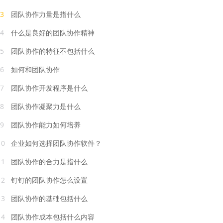
3
团队协作力量是指什么
4
什么是良好的团队协作精神
5
团队协作的特征不包括什么
6
如何和团队协作
7
团队协作开发程序是什么
8
团队协作凝聚力是什么
9
团队协作能力如何培养
10
企业如何选择团队协作软件？
11
团队协作的合力是指什么
12
钉钉的团队协作怎么设置
13
团队协作的基础包括什么
14
团队协作成本包括什么内容