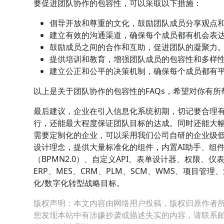
要促进团队协作的包容性，可以采取以下措施：
倡导开放和尊重的文化，鼓励团队成员分享观点
建立有效的沟通渠道，确保每个成员都有机会表
鼓励成员之间的合作和互助，促进团队的凝聚力
提供培训和教育，增强团队成员的包容性和多样
建立公正和公平的决策机制，确保每个成员都有
以上是关于团队协作的包容性的FAQs，希望对你有
最后建议，企业在引入信息化系统初期，切记要合理
行，还能最大程度保证团队目标的达成。同时还能大
需要定制化的企业，可以采用我们公司自研的企业级低代
设计理念，提供大量标准化的组件，内置AI助手、组
（BPMN2.0）、自定义API、表单设计器、权限
ERP、MES、CRM、PLM、SCM、WMS、项目
化/数字化转型战略目标。
版权声明：本文内容由网络用户投稿，版权归原作者
您发现本站中有涉嫌抄袭或描述失实的内容，请联系邮箱：hop