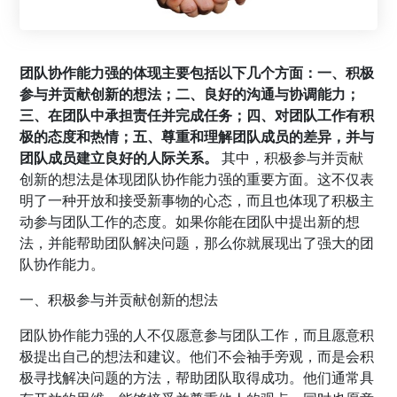
团队协作能力强的体现主要包括以下几个方面：一、积极
参与并贡献创新的想法；二、良好的沟通与协调能力；
三、在团队中承担责任并完成任务；四、对团队工作有积
极的态度和热情；五、尊重和理解团队成员的差异，并与
团队成员建立良好的人际关系。
其中，积极参与并贡献
创新的想法是体现团队协作能力强的重要方面。这不仅表
明了一种开放和接受新事物的心态，而且也体现了积极主
动参与团队工作的态度。如果你能在团队中提出新的想
法，并能帮助团队解决问题，那么你就展现出了强大的团
队协作能力。
一、积极参与并贡献创新的想法
团队协作能力强的人不仅愿意参与团队工作，而且愿意积
极提出自己的想法和建议。他们不会袖手旁观，而是会积
极寻找解决问题的方法，帮助团队取得成功。他们通常具