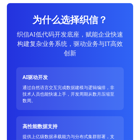
为什么选择织信？
织信AI低代码开发底座，赋能企业快速
构建复杂业务系统，驱动业务与IT高效
创新
AI驱动开发
通过自然语言交互完成数据建模与逻辑编排，非
技术人员也能快速上手，开发周期从数月压缩至
数周。
高性能数据支持
提供上亿级数据承载能力与分布式集群部署，支