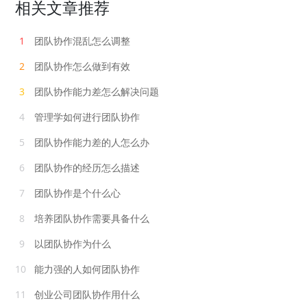
相关文章推荐
1
团队协作混乱怎么调整
2
团队协作怎么做到有效
3
团队协作能力差怎么解决问题
4
管理学如何进行团队协作
5
团队协作能力差的人怎么办
6
团队协作的经历怎么描述
7
团队协作是个什么心
8
培养团队协作需要具备什么
9
以团队协作为什么
10
能力强的人如何团队协作
11
创业公司团队协作用什么