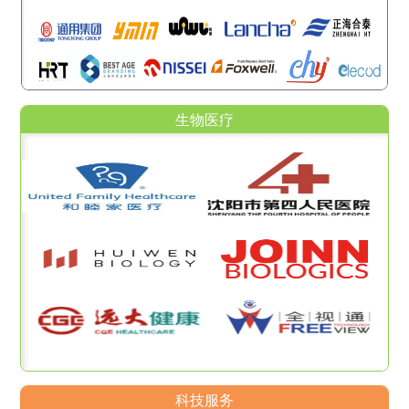
生物医疗
科技服务