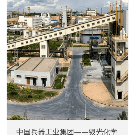
中国兵器工业集团——银光化学