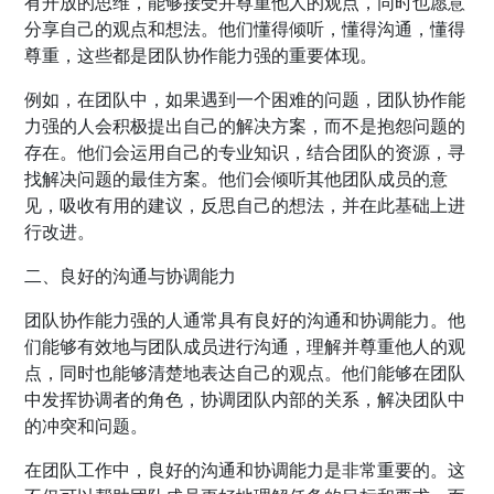
有开放的思维，能够接受并尊重他人的观点，同时也愿意
分享自己的观点和想法。他们懂得倾听，懂得沟通，懂得
尊重，这些都是团队协作能力强的重要体现。
例如，在团队中，如果遇到一个困难的问题，团队协作能
力强的人会积极提出自己的解决方案，而不是抱怨问题的
存在。他们会运用自己的专业知识，结合团队的资源，寻
找解决问题的最佳方案。他们会倾听其他团队成员的意
见，吸收有用的建议，反思自己的想法，并在此基础上进
行改进。
二、良好的沟通与协调能力
团队协作能力强的人通常具有良好的沟通和协调能力。他
们能够有效地与团队成员进行沟通，理解并尊重他人的观
点，同时也能够清楚地表达自己的观点。他们能够在团队
中发挥协调者的角色，协调团队内部的关系，解决团队中
的冲突和问题。
在团队工作中，良好的沟通和协调能力是非常重要的。这