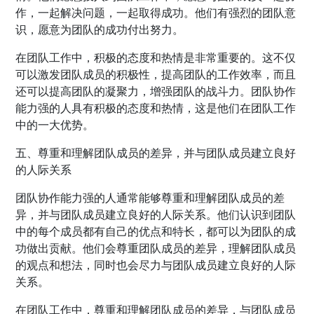
作，一起解决问题，一起取得成功。他们有强烈的团队意
识，愿意为团队的成功付出努力。
在团队工作中，积极的态度和热情是非常重要的。这不仅
可以激发团队成员的积极性，提高团队的工作效率，而且
还可以提高团队的凝聚力，增强团队的战斗力。团队协作
能力强的人具有积极的态度和热情，这是他们在团队工作
中的一大优势。
五、尊重和理解团队成员的差异，并与团队成员建立良好
的人际关系
团队协作能力强的人通常能够尊重和理解团队成员的差
异，并与团队成员建立良好的人际关系。他们认识到团队
中的每个成员都有自己的优点和特长，都可以为团队的成
功做出贡献。他们会尊重团队成员的差异，理解团队成员
的观点和想法，同时也会尽力与团队成员建立良好的人际
关系。
在团队工作中，尊重和理解团队成员的差异，与团队成员