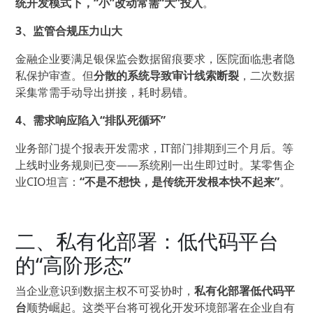
统开发模式下，“小”改动常需“大”投入
。
3、监管合规压力山大
金融企业要满足银保监会数据留痕要求，医院面临患者隐
私保护审查。但
分散的系统导致审计线索断裂
，二次数据
采集常需手动导出拼接，耗时易错。
4、需求响应陷入“排队死循环”
业务部门提个报表开发需求，IT部门排期到三个月后。等
上线时业务规则已变——系统刚一出生即过时。某零售企
业CIO坦言：
“不是不想快，是传统开发根本快不起来”
。
二、私有化部署：低代码平台
的“高阶形态”
当企业意识到数据主权不可妥协时，
私有化部署低代码平
台
顺势崛起。这类平台将可视化开发环境部署在企业自有