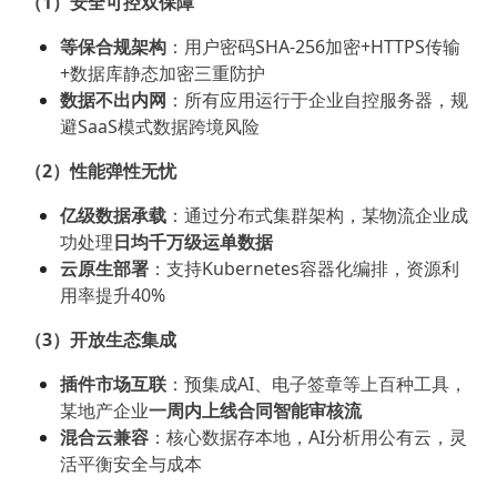
（1）安全可控双保障
等保合规架构
：用户密码SHA-256加密+HTTPS传输
+数据库静态加密三重防护
数据不出内网
：所有应用运行于企业自控服务器，规
避SaaS模式数据跨境风险
（2）性能弹性无忧
亿级数据承载
：通过分布式集群架构，某物流企业成
功处理
日均千万级运单数据
云原生部署
：支持Kubernetes容器化编排，资源利
用率提升40%
（3）开放生态集成
插件市场互联
：预集成AI、电子签章等上百种工具，
某地产企业
一周内上线合同智能审核流
混合云兼容
：核心数据存本地，AI分析用公有云，灵
活平衡安全与成本