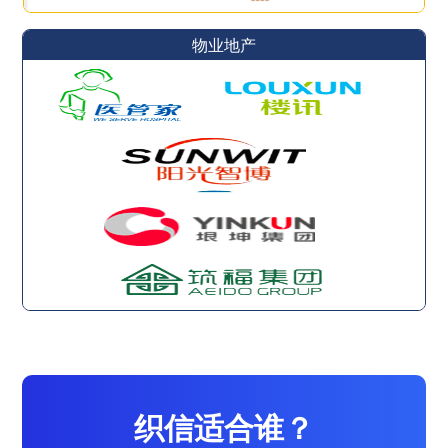
物业地产
织信适合谁？