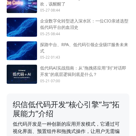
欢，该醒醒了
05-27 08:44
企业数字化转型进入深水区：一位CIO亲述选型
低代码平台的血泪史
05-25 08:44
探路中台、RPA、低代码引领企业级IT服务未来
式
05-22 01:43
低代码AI实战指南：从"拖拽搭应用"到"对话即
开发"的底层逻辑到底是什么？
05-21 07:00
织信低代码开发“核心引擎”与“拓
展能力”介绍
低代码开发是一种创新的应用开发模式，它通过可
视化界面、预置组件和拖拽式操作，让用户无需编