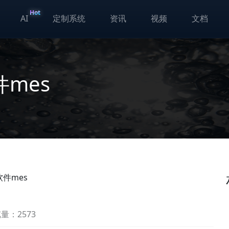
Hot
AI
定制系统
资讯
视频
文档
mes
件mes
量：2573