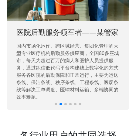
中国兵器工业集团——银光化学
国家“一五”期间156个重点项目之一。属于国家
高新技术企业，在信息化升级建设中，存在大
量“小、散、碎”的信息化需求，需要投入大量人
力资源进行开发，通过引入织信低代码平台，解
决当下遇到的各类业务难题，提升整体的IT研发
效率。
各行业用户的共同选择